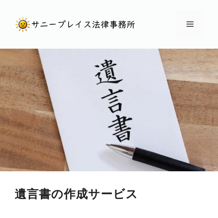
コ
ン
メ
テ
ン
ニ
ツ
へ
ュ
ス
キ
ー
ッ
プ
遺言書の作成サービス