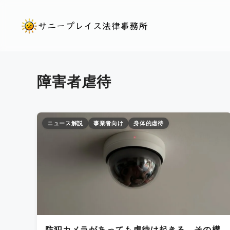
コ
ン
テ
ン
ツ
障害者虐待
へ
ス
キ
ニュース解説
事業者向け
身体的虐待
ッ
プ
防犯カメラがあっても虐待は起きる。その構