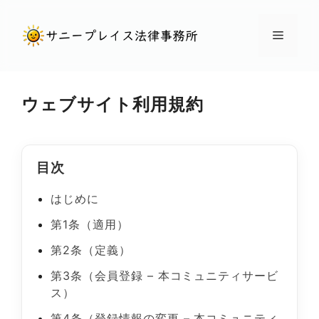
コ
ン
メ
テ
ン
ニ
ツ
ウェブサイト利用規約
へ
ュ
ス
キ
ー
目次
ッ
プ
はじめに
第1条（適用）
第2条（定義）
第3条（会員登録 – 本コミュニティサービ
ス）
第4条（登録情報の変更 – 本コミュニティ