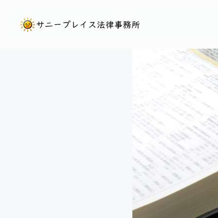
コ
ン
テ
ン
ツ
へ
ス
キ
ッ
プ