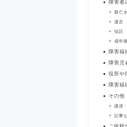
障害者
親亡
遺言
信託
成年
障害福
障害児
役所や
障害福
その他
講演
記事
ご依頼