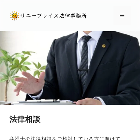
コ
ン
メ
テ
ン
ニ
ツ
へ
ュ
ス
キ
ー
ッ
プ
法律相談
弁護士の法律相談をご検討している方に向けて、