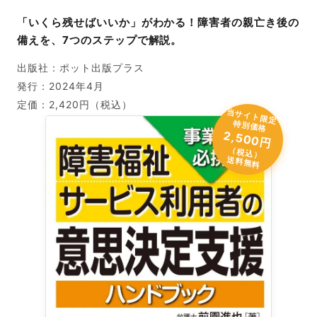
「いくら残せばいいか」がわかる！障害者の親亡き後の
備えを、7つのステップで解説。
出版社：ポット出版プラス
発行：2024年4月
定価：2,420円（税込）
当
サ
イ
ト
限
定
別
価
特
格
2,500円
（税込）
送料無料