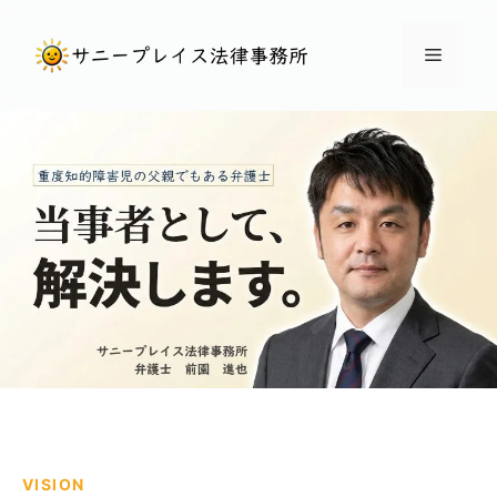
コ
ン
メ
テ
ン
ニ
ツ
へ
ュ
ス
キ
ー
ッ
プ
VISION