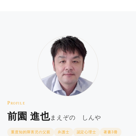
Profile
前園 進也
まえぞの しんや
重度知的障害児の父親
弁護士
認定心理士
著書3冊