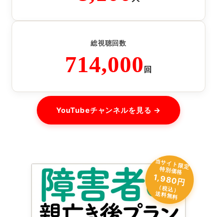
総視聴回数
714,000
回
YouTubeチャンネルを見る →
当
サ
イ
ト
限
定
別
価
特
格
1,980円
（税込）
送料無料