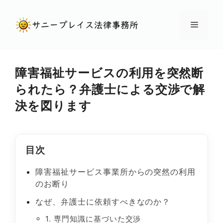
コ
ン
メ
テ
ン
ニ
ツ
障害福祉サービスの利用を突然断
へ
ュ
られたら？弁護士による交渉で解
ス
決を図ります
キ
ー
ッ
プ
目次
障害福祉サービス事業所からの突然の利用
のお断り
なぜ、弁護士に依頼すべきなのか？
1. 専門知識に基づいた交渉