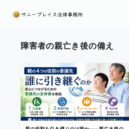
コ
ン
テ
ン
ツ
障害者の親亡き後の備え
へ
ス
キ
ッ
プ
親の役割を引き継ぐのは誰か――親亡き後の