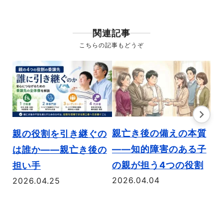
関連記事
こちらの記事もどうぞ
親
親亡き後の備えの本質
親の役割を引き継ぐの
「
——知的障害のある子
は誰か――親亡き後の
「
の親が担う4つの役割
担い手
法
2026.04.04
2026.04.25
20