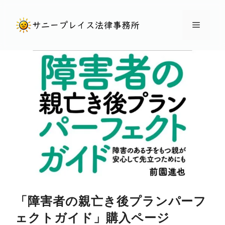
コ
ン
メ
テ
ン
ニ
ツ
へ
ュ
ス
キ
ー
ッ
プ
「障害者の親亡き後プランパーフ
ェクトガイド」購入ページ