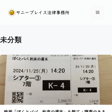
コ
ン
メ
テ
ン
ニ
ツ
未分類
へ
ュ
ス
キ
ー
ッ
プ
映画「ぼくとパパ、約束の週末」を観て：障害のある