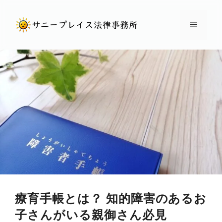
コ
ン
メ
テ
ン
ニ
ツ
へ
ュ
ス
キ
ー
ッ
プ
療育手帳とは？ 知的障害のあるお
子さんがいる親御さん必見