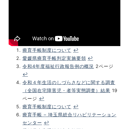
療育手帳制度について
↩︎
愛媛県療育手帳判定実施要領
↩︎
令和4年度福祉行政報告例の概況
2ページ
↩︎
令和４年生活のしづらさなどに関する調査
（全国在宅障害児・者等実態調査）結果
19
ページ
↩︎
療育手帳制度について
↩︎
療育手帳 – 埼玉県総合リハビリテーション
センター
↩︎