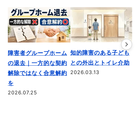
知的障害のある子ども
障
障害者グループホーム
との外出とトイレ介助
け
の退去｜一方的な契約
2026.03.13
メ
解除ではなく合意解約
は
を
2026.07.25
説
20