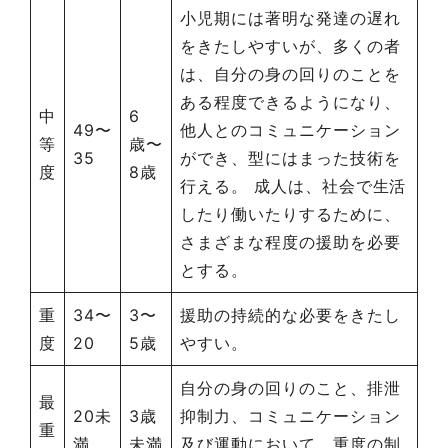
小児期には著明な発達の遅れ
をきたしやすいが、多くの者
は、自分の身の回りのことを
ある程度できるようになり、
中
6
49〜
他人とのコミュニケーション
等
歳〜
35
ができ、型にはまった技術を
度
8歳
行える。 成人は、社会で生活
したり働いたりするために、
さまざまな程度の援助を必要
とする。
重
34〜
3〜
援助の持続的な必要をきたし
度
20
5歳
やすい。
自分の身の回りのこと、排泄
最
20未
3歳
抑制力、コミュニケーション
重
満
未満
及び運動において、重度の制