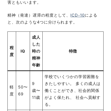
害ともいいます。
精神（発達）遅滞の程度として、
ICD-10
による
と、次のような4つに分けられます。
成人
した
程
IQ
時の
特徴
度
精神
年齢
学校でいくつかの学習困難を
9
きたしやすい。 多くの成人は
軽
50〜
歳〜
働くことができ、社会的関係
度
69
11歳
がよく保たれ、 社会へ貢献す
る。