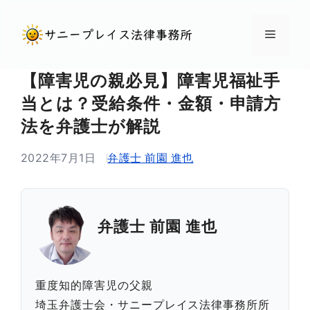
コ
ン
メ
テ
ン
ニ
【障害児の親必見】障害児福祉手
ツ
当とは？受給条件・金額・申請方
へ
ュ
法を弁護士が解説
ス
キ
2022年7月1日
弁護士 前園 進也
ー
ッ
プ
弁護士 前園 進也
重度知的障害児の父親
埼玉弁護士会・サニープレイス法律事務所所