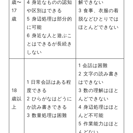
歳〜
4 身近なものの認知
解できない
17
や区別はできる
3 食事、衣服の着
歳
5 身辺処理は部分的
脱などひとりでは
に可能
ほとんどできない
6 身近な人と遊ぶこ
とはできるが長続き
しない
1 会話は困難
2 文字の読み書き
1 日常会話はある程
はできない
18
度できる
3 数の理解はほと
歳以
2 ひらがなはどうに
んどできない
上
か読み書きできる
4 身辺処理はほと
3 数量処理は困難
んど不可能
5 作業能力はほと
んどない