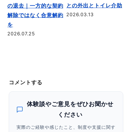
との外出とトイレ介助
け
の退去｜一方的な契約
2026.03.13
メ
解除ではなく合意解約
は
を
2026.07.25
説
20
コメントする
体験談やご意見をぜひお聞かせ
ください
実際のご経験や感じたこと、制度や支援に関す