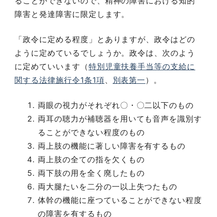
ることができないので、精神の障害における知的
障害と発達障害に限定します。
「政令に定める程度」とありますが、政令はどの
ように定めているでしょうか。政令は、次のよう
に定めていいます（
特別児童扶養手当等の支給に
関する法律施行令1条1項
、
別表第一
）。
両眼の視力がそれぞれ〇・〇二以下のもの
両耳の聴力が補聴器を用いても音声を識別す
ることができない程度のもの
両上肢の機能に著しい障害を有するもの
両上肢の全ての指を欠くもの
両下肢の用を全く廃したもの
両大腿たいを二分の一以上失つたもの
体幹の機能に座つていることができない程度
の障害を有するもの