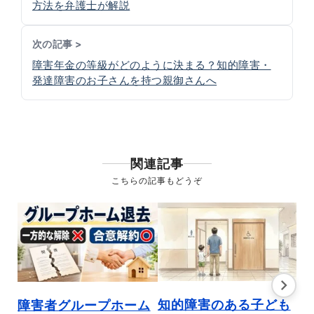
方法を弁護士が解説
次の記事 >
障害年金の等級がどのように決まる？知的障害・
発達障害のお子さんを持つ親御さんへ
関連記事
こちらの記事もどうぞ
知的障害のある子ども
障
障害者グループホーム