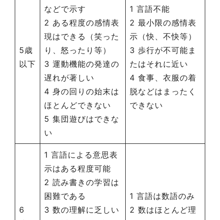
などで示す
1 言語不能
2 ある程度の感情表
2 最小限の感情表
現はできる（笑った
示（快、不快等）
5歳
り、怒ったり等）
3 歩行が不可能ま
以下
3 運動機能の発達の
たはそれに近い
遅れが著しい
4 食事、衣服の着
4 身の回りの始末は
脱などはまったく
ほとんどできない
できない
5 集団遊びはできな
い
1 言語による意思表
示はある程度可能
2 読み書きの学習は
困難である
1 言語は数語のみ
6
3 数の理解に乏しい
2 数はほとんど理