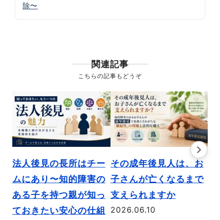
除〜
関連記事
こちらの記事もどうぞ
法人後見の長所はチー
その成年後見人は、お
う
ムにあり〜知的障害の
子さんが亡くなるまで
対
ある子を持つ親が知っ
支えられますか
る
2026.06.10
ておきたい安心の仕組
の