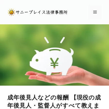
コ
ン
メ
テ
ン
ニ
ツ
へ
ュ
ス
キ
ー
ッ
プ
成年後見人などの報酬 【現役の成
年後見人・監督人がすべて教えま