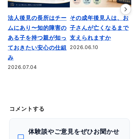
法人後見の長所はチー
その成年後見人は、お
う
ムにあり〜知的障害の
子さんが亡くなるまで
対
ある子を持つ親が知っ
支えられますか
る
2026.06.10
ておきたい安心の仕組
の
20
み
2026.07.04
コメントする
体験談やご意見をぜひお聞かせ