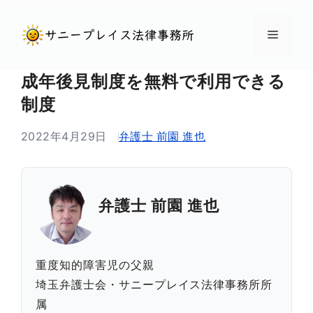
コ
ン
メ
テ
ン
ニ
成年後見制度を無料で利用できる
ツ
制度
へ
ュ
ス
2022年4月29日
弁護士 前園 進也
キ
ー
ッ
プ
弁護士 前園 進也
重度知的障害児の父親
埼玉弁護士会・サニープレイス法律事務所所
属