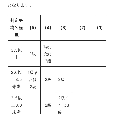
となります。
判定平
均＼程
(5)
(4)
(3)
(2)
(1)
度
1級ま
3.5以
1級
たは
上
2級
3.0以
1級ま
上3.5
たは
2級
2級
未満
2級
2.5以
2級ま
上3.0
2級
たは3
未満
級