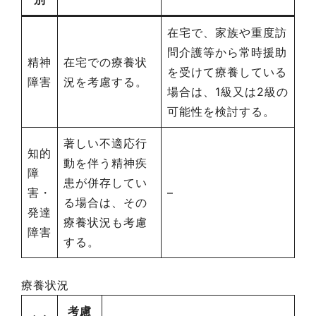
在宅で、家族や重度訪
問介護等から常時援助
精神
在宅での療養状
を受けて療養している
障害
況を考慮する。
場合は、1級又は2級の
可能性を検討する。
著しい不適応行
知的
動を伴う精神疾
障
患が併存してい
害・
–
る場合は、その
発達
療養状況も考慮
障害
する。
療養状況
考慮