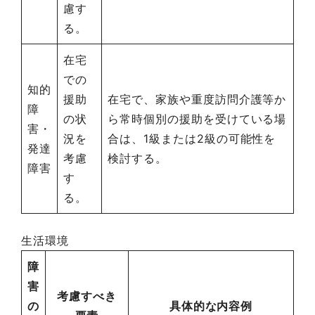
慮す
る。
在宅
での
知的
援助
在宅で、家族や重度訪問介護等か
障
の状
ら常時個別の援助を受けている場
害・
況を
合は、1級または2級の可能性を
発達
考慮
検討する。
障害
す
る。
生活環境
障
害
考慮すべき
の
具体的な内容例