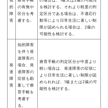
的
の有無や
を検討する。それより軽度の判
障
区分を考
定区分である場合は、不適応行
害
慮する。
動等により日常生活に著しい制
限が認められる場合は、2級の
可能性を検討する。
知的障害
を伴う発
達障害の
療育手帳の判定区分が中度より
発
場合、発
軽い場合は、発達障害の症状に
達
達障害の
より日常生活に著しい制限が認
障
症状も勘
められれば、1級または2級の可
害
案して療
能性を検討する。
育手帳を
考慮す
る。