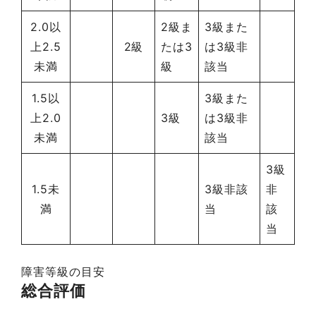
2.0以
2級ま
3級また
上2.5
2級
たは3
は3級非
未満
級
該当
1.5以
3級また
上2.0
3級
は3級非
未満
該当
3級
1.5未
3級非該
非
満
当
該
当
障害等級の目安
総合評価