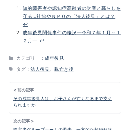
知的障害者や認知症高齢者の財産と暮らしを
守る…社協やＮＰＯの「法人後見」とは？
↩︎
成年後見関係事件の概況―令和７年１月～１
２月―
↩︎
カテゴリー：
成年後見
タグ：
法人後見
、
親亡き後
< 前の記事
その成年後見人は、お子さんが亡くなるまで支え
られますか
次の記事 >
障害者グループホームの退去｜一方的な契約解除