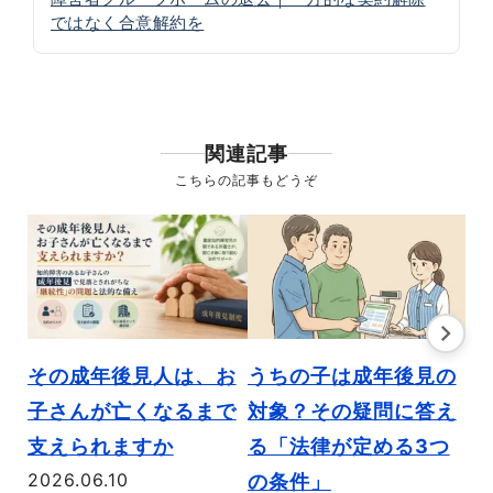
ではなく合意解約を
関連記事
こちらの記事もどうぞ
親
その成年後見人は、お
うちの子は成年後見の
「
子さんが亡くなるまで
対象？その疑問に答え
「
支えられますか
る「法律が定める3つ
法
2026.06.10
の条件」