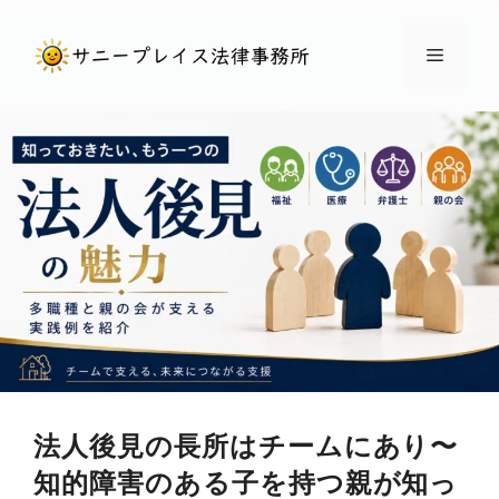
コ
ン
メ
テ
ン
ニ
ツ
へ
ュ
ス
キ
ー
ッ
プ
法人後見の長所はチームにあり〜
知的障害のある子を持つ親が知っ