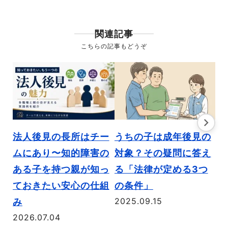
関連記事
こちらの記事もどうぞ
親
法人後見の長所はチー
うちの子は成年後見の
「
ムにあり〜知的障害の
対象？その疑問に答え
「
ある子を持つ親が知っ
る「法律が定める3つ
法
ておきたい安心の仕組
の条件」
20
2025.09.15
み
2026.07.04