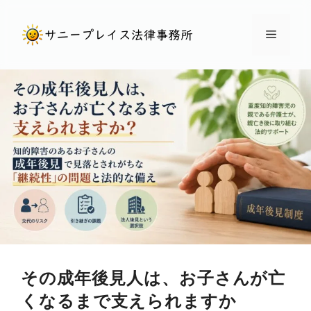
コ
ン
メ
テ
ン
ニ
ツ
へ
ュ
ス
キ
ー
ッ
プ
その成年後見人は、お子さんが亡
くなるまで支えられますか