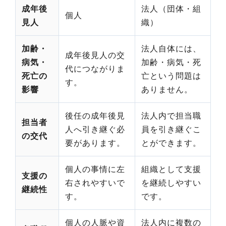
成年後
法人（団体・組
個人
見人
織）
加齢・
法人自体には、
成年後見人の交
病気・
加齢・病気・死
代につながりま
死亡の
亡という問題は
す。
影響
ありません。
後任の成年後見
法人内で担当職
担当者
人へ引き継ぐ必
員を引き継ぐこ
の交代
要があります。
とができます。
個人の事情に左
組織として支援
支援の
右されやすいで
を継続しやすい
継続性
す。
です。
個人の人脈や資
法人内に複数の