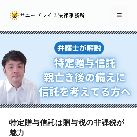
コ
ン
メ
テ
ン
ニ
ツ
へ
ュ
ス
キ
ー
ッ
プ
特定贈与信託は贈与税の非課税が
魅力