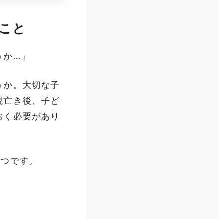
こと
うか…」
うか。大切な子
親亡き後、子ど
おく必要があり
4つです。