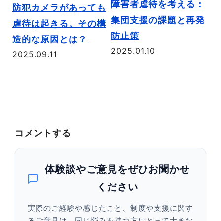
障害者虐待を考える：
障
防犯カメラがあっても
集団支援の課題と再発
任
虐待は起きる。その構
防止策
法
造的な原因とは？
2025.01.10
き
2025.09.11
20
コメントする
体験談やご意見をぜひお聞かせ
ください
実際のご経験や感じたこと、制度や支援に関す
るご意見は、同じ悩みを持つ方にとって大きな