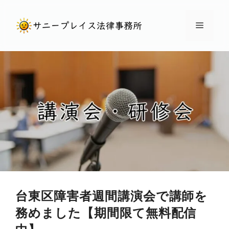
コ
ン
メ
テ
ン
ニ
ツ
へ
ュ
ス
キ
ー
ッ
プ
台東区障害者週間講演会で講師を
務めました【期間限て無料配信