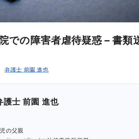
院での障害者虐待疑惑 – 書類
弁護士 前園 進也
弁護士 前園 進也
児の父親