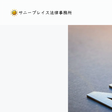
コ
ン
テ
ン
ツ
へ
ス
キ
ッ
プ