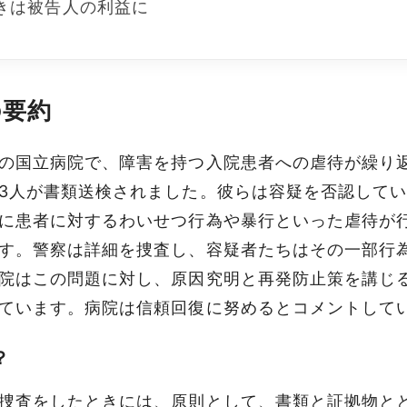
きは被告人の利益に
の要約
の国立病院で、障害を持つ入院患者への虐待が繰り
3人が書類送検されました。彼らは容疑を否認して
に患者に対するわいせつ行為や暴行といった虐待が
す。警察は詳細を捜査し、容疑者たちはその一部行
院はこの問題に対し、原因究明と再発防止策を講じ
ています。病院は信頼回復に努めるとコメントして
？
捜査をしたときには、原則として、書類と証拠物と