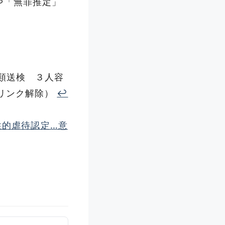
や「無罪推定」
書類送検 ３人容
伴いリンク解除）
↩︎
性的虐待認定…意