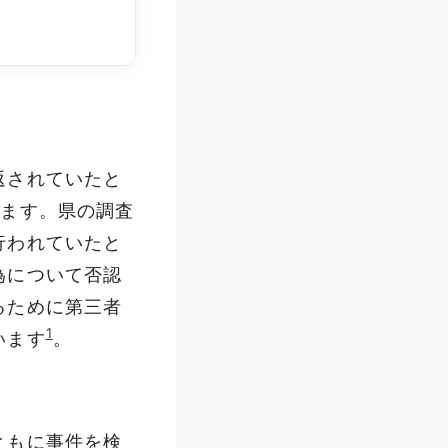
返されていたと
います。県の調査
行われていたと
為について否認
るために第三者
1
います
。
ともに事件を検