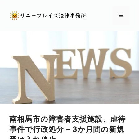
コ
ン
メ
テ
ン
ニ
ツ
へ
ュ
ス
キ
ー
ッ
プ
南相馬市の障害者支援施設、虐待
事件で行政処分 – 3か月間の新規