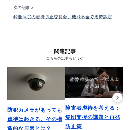
次の記事 >
鈴鹿病院の虐待防止委員会、機能不全で虐待認定
関連記事
こちらの記事もどうぞ
障害者虐待を考える：
台
防犯カメラがあっても
集団支援の課題と再発
会
虐待は起きる。その構
防止策
【
造的な原因とは？