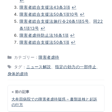
↩︎
障害者総合支援法43条3項
↩︎
障害者総合支援法50条1項10号
↩︎
障害者総合支援法施行令26条1項5号
、
同22
条1項13号
↩︎
障害者虐待防止法16条1項
↩︎
障害者総合支援法50条1項
↩︎
カテゴリー：
障害者虐待
タグ：
ニュース解説
、
指定の効力の一部停止
、
身体的虐待
< 前の記事
大牟田病院での障害者虐待疑惑 – 書類送検と起訴
の行方