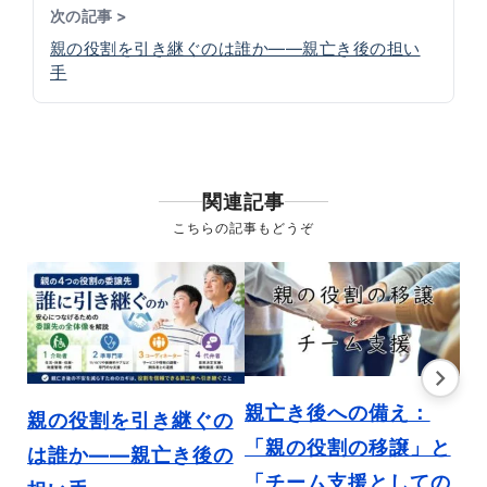
次の記事 >
親の役割を引き継ぐのは誰か――親亡き後の担い
手
関連記事
こちらの記事もどうぞ
親亡き後への備え：
障
親の役割を引き継ぐの
「親の役割の移譲」と
財
は誰か――親亡き後の
「チーム支援としての
知