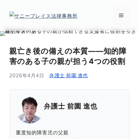
コ
ン
メ
テ
ン
ニ
ツ
へ
親亡き後の備えの本質——知的障
ュ
ス
害のある子の親が担う4つの役割
キ
ー
ッ
2026年4月4日
弁護士 前園 進也
プ
弁護士 前園 進也
重度知的障害児の父親