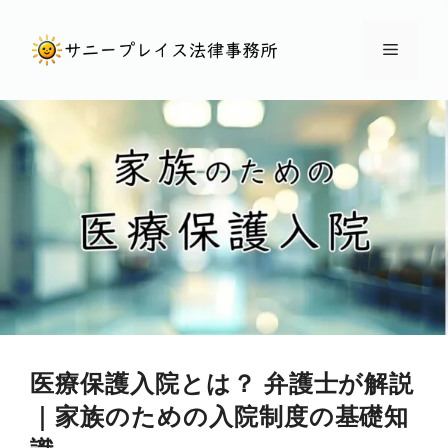
コ
ン
メ
テ
ン
ニ
ツ
へ
ュ
ス
キ
ー
ッ
プ
医療保護入院とは？ 弁護士が解説
｜家族のための入院制度の基礎知