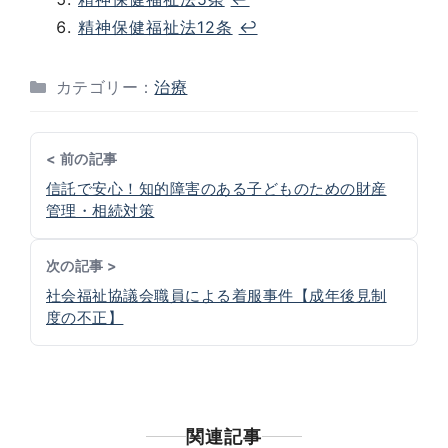
精神保健福祉法12条
↩︎
カテゴリー：
治療
< 前の記事
信託で安心！知的障害のある子どものための財産
管理・相続対策
次の記事 >
社会福祉協議会職員による着服事件【成年後見制
度の不正】
関連記事