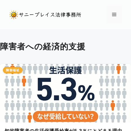
コ
ン
メ
テ
ン
ニ
ツ
障害者への経済的支援
へ
ュ
ス
キ
ー
ッ
障害福祉
プ
知的障害者の生活保護受給率が5.3％にとどまる理由