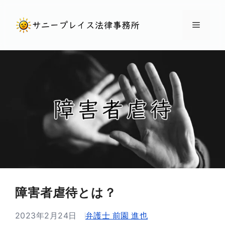
コ
ン
メ
テ
ン
ニ
ツ
へ
ュ
ス
キ
ー
ッ
プ
障害者虐待とは？
2023年2月24日
弁護士 前園 進也