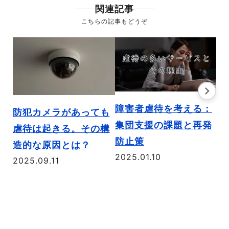
関連記事
こちらの記事もどうぞ
障害者虐待を考える：
台
防犯カメラがあっても
集団支援の課題と再発
会
虐待は起きる。その構
防止策
【
造的な原因とは？
2025.01.10
中
2025.09.11
20