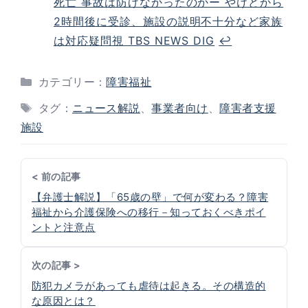
死亡 事故は防げなかったのかー やけどから
2時間後に受診、施設の説明不十分など家族
は対応疑問視 TBS NEWS DIG
↩︎
カテゴリー：
障害福祉
タグ：
ニュース解説
、
事業者向け
、
障害者支援
施設
< 前の記事
【弁護士解説】「65歳の壁」で何が変わる？障害
福祉から介護保険への移行－知っておくべきポイ
ントと注意点
次の記事 >
防犯カメラがあっても虐待は起きる。その構造的
な原因とは？