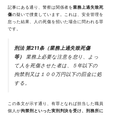
記事にある通り、警察は関係者を
業務上過失致死
傷
の疑いで捜査しています。これは、安全管理を
怠った結果、人の死傷を招いた場合に問われる罪
です。
刑法 第211条（業務上過失致死傷
等）
業務上必要な注意を怠り、よっ
て人を死傷させた者は、５年以下の
拘禁刑又は１００万円以下の罰金に処
する。
この条文が示す通り、有罪となれば担当した職員
個人が
拘禁刑といった実刑判決を受け、刑務所に