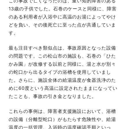
この事故で亡くなったのは、重い知的障害のある
13歳の子供でした。石巻のケースと同様に、障害
のある利用者が入浴中に高温のお湯によってやけ
どを負い、その後死亡に至った点が共通していま
す。
最も注目すべき類似点は、事故原因となった設備
の問題です。この松山市の施設も、石巻の「ひた
かみ園」が改修する以前と同様に、湯と水が別々
の蛇口から出るタイプの浴槽を使用していまし
た。さらに、施設全体の給湯温度が食器洗浄のた
めに60度という高温に設定されたままになってい
たことも、事故の引き金となりました。
これらの事例は、障害者支援施設において、浴槽
の設備（分離型蛇口）がもたらす危険性や、給湯
温度の一括管理、入浴時の温度確認手順といっ