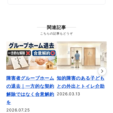
関連記事
こちらの記事もどうぞ
知的障害のある子ども
障
障害者グループホーム
との外出とトイレ介助
け
の退去｜一方的な契約
2026.03.13
メ
解除ではなく合意解約
は
を
2026.07.25
説