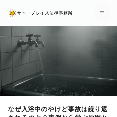
コ
ン
メ
テ
ン
ニ
ツ
へ
ュ
ス
キ
ー
ッ
プ
なぜ入浴中のやけど事故は繰り返