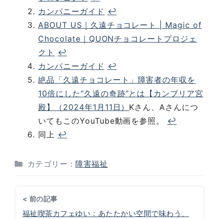
カンパニーガイド
↩︎
ABOUT US｜久遠チョコレート | Magic of
Chocolate｜QUONチョコレートプロジェ
クト
↩︎
カンパニーガイド
↩︎
絶品「久遠チョコレート」障害者の年収を
10倍にした“久遠の奇跡”とは【カンブリア宮
殿】（2024年1月11日）
Kさん、Aさんにつ
いてもこのYouTube動画を参照。
↩︎
同上
↩︎
カテゴリー：
障害福祉
< 前の記事
福祉喫茶カフェゆい：あたたかい空間で味わう、