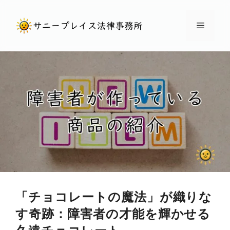
コ
ン
メ
テ
ン
ニ
ツ
へ
ュ
ス
キ
ー
ッ
プ
「チョコレートの魔法」が織りな
す奇跡：障害者の才能を輝かせる