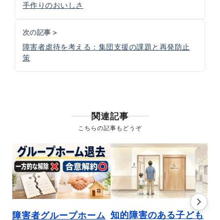
手作りのおいしさ
次の記事 >
障害者虐待を考える：集団支援の課題と再発防止
策
関連記事
こちらの記事もどうぞ
知的障害のある子ども
障
障害者グループホーム