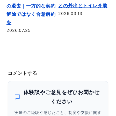
との外出とトイレ介助
け
の退去｜一方的な契約
2026.03.13
メ
解除ではなく合意解約
は
を
2026.07.25
説
20
コメントする
体験談やご意見をぜひお聞かせ
ください
実際のご経験や感じたこと、制度や支援に関す