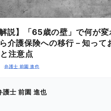
解説】「65歳の壁」で何が変
ら介護保険への移行－知って
と注意点
日
弁護士 前園 進也
弁護士 前園 進也