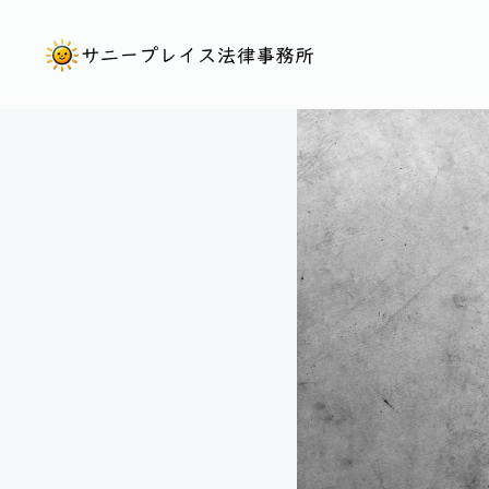
コ
ン
テ
ン
ツ
へ
ス
キ
ッ
プ