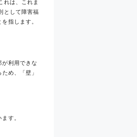
これは、これま
則として障害福
とを指します。
部が
利用できな
るため、「壁」
います。