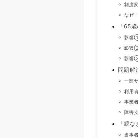
制度
なぜ
「65
影響
影響
影響
問題解
一部
利用
事業
障害
「親な
当事